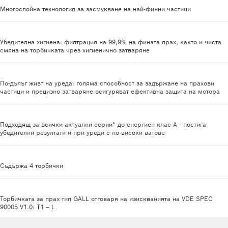
Многослойна технология за засмукване на най-финни частици
Убедителна хигиена: филтрация на 99,9% на фината прах, както и чиста
смяна на торбичката чрез хигиенично затваряне
По-дълъг живт на уреда: голяма способност за задържане на прахови
частици и прецизно затваряне осигуряват ефективна защита на мотора
Подходящ за всички актуални серии* до енергиен клас А - постига
убедителни резултати и при уреди с по-високи ватове
Съдържа 4 торбички
Торбичката за прах тип GALL отговаря на изискванията на VDE SPEC
90005 V1.0: T1 – L