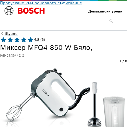
Пропускане към основното съдържание
Домакински уреди
Styline
4.8 (6)
Миксер MFQ4 850 W Бяло,
MFQ49700
1
/
0