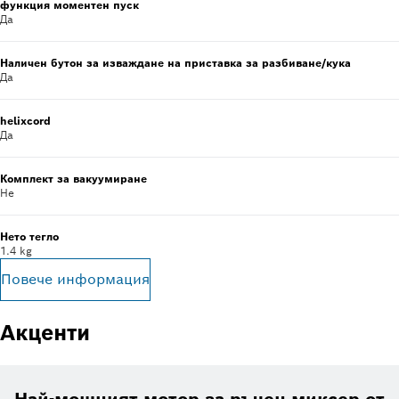
функция моментен пуск
Да
Наличен бутон за изваждане на приставка за разбиване/кука
Да
helixcord
Да
Комплект за вакуумиране
Не
Нето тегло
1.4 kg
Повече информация
Акценти
Най-мощният мотор за ръчен миксер от