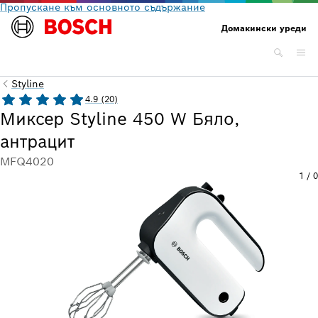
Пропускане към основното съдържание
Домакински уреди
Styline
4.9 (20)
Миксер Styline 450 W Бяло,
антрацит
MFQ4020
1
/
0