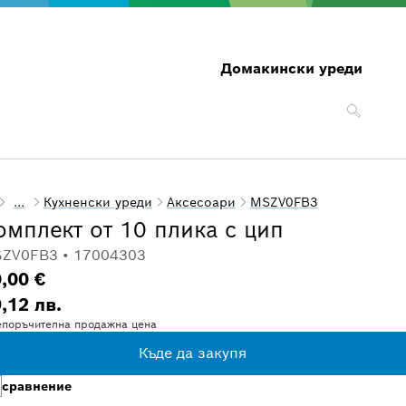
Домакински уреди
...
Кухненски уреди
Аксесоари
MSZV0FB3
омплект от 10 плика с цип
ZV0FB3 • 17004303
,00 €
,12 лв.
поръчителна продажна цена
Къде да закупя
сравнение