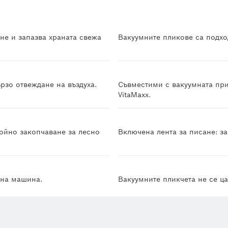
не и запазва храната свежа
Вакуумните пликове са подхо
рзо отвеждане на въздуха.
Съвместими с вакуумната при
VitaMaxx.
войно закопчаване за лесно
Включена лента за писане: за
лна машина.
Вакуумните пликчета не се ца