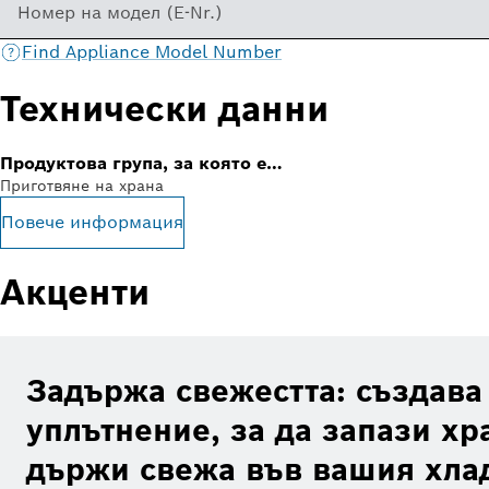
Номер на модел (E-Nr.)
Find Appliance Model Number
Технически данни
Продуктова група, за която е
Приготвяне на храна
наличен аксесоарът
Повече информация
Акценти
Задържа свежестта: създава
уплътнение, за да запази хра
държи свежа във вашия хла