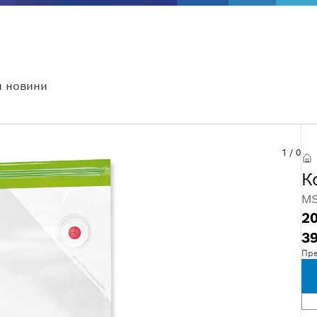
 новини
1
/
0
К
MS
20
39
Пре