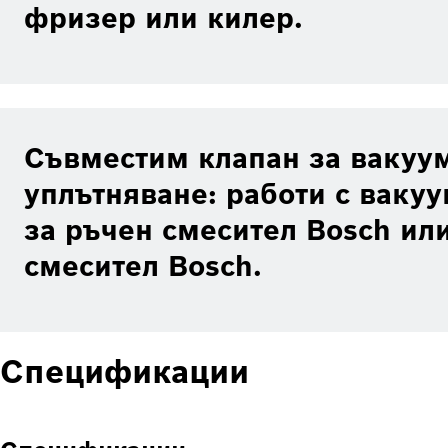
фризер или килер.
Съвместим клапан за вакуу
уплътняване: работи с ваку
за ръчен смесител Bosch ил
смесител Bosch.
Спецификации