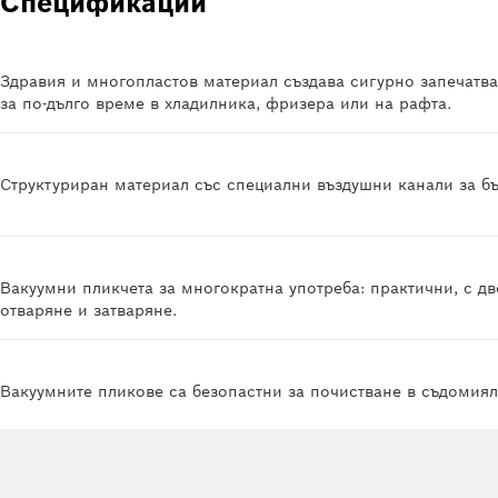
Спецификации
Здравия и многопластов материал създава сигурно запечатва
за по-дълго време в хладилника, фризера или на рафта.
Структуриран материал със специални въздушни канали за бъ
Вакуумни пликчета за многократна употреба: практични, с д
отваряне и затваряне.
Вакуумните пликове са безопастни за почистване в съдомия