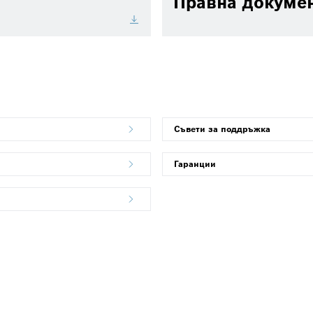
Правна докуме
Съвети за поддръжка
Гаранции