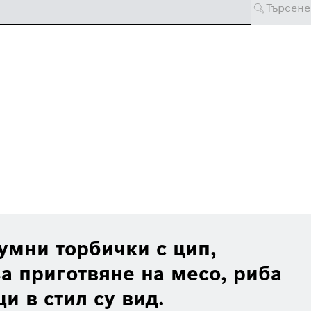
Търсене
умни торбички с цип,
а приготвяне на месо, риба
и в стил су вид.