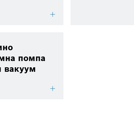
мно
умна помпа
и вакуум