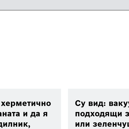
 херметично
Су вид: ваку
ната и да я
подходящи з
дилник,
или зеленчуц