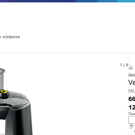
 новини
1
/
0
Ак
V
MU
66
12
Пре