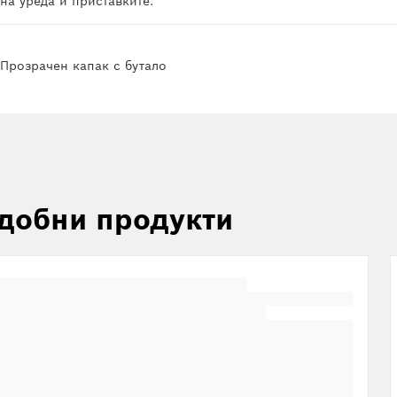
на уреда и приставките.
Прозрачен капак с бутало
добни продукти