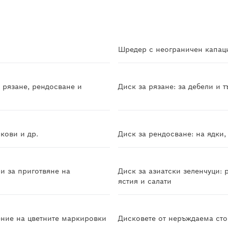
Шредер с неограничен капаци
 рязане, рендосване и
Диск за рязане: за дебели и т
кови и др.
Диск за рендосване: на ядки,
и за приготвяне на
Диск за азиатски зеленчуци: 
ястия и салати
ение на цветните маркировки
Дисковете от неръждаема сто