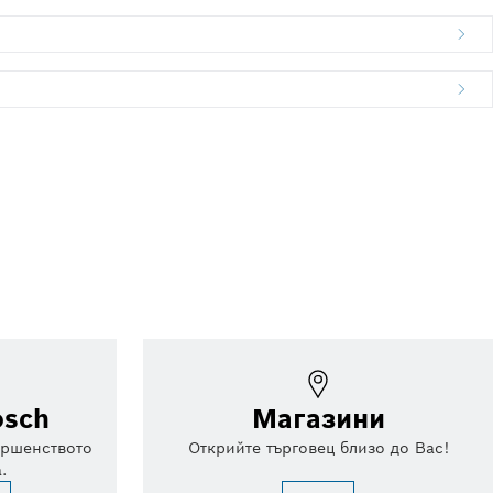
osch
Магазини
ършенството
Открийте търговец близо до Вас!
.