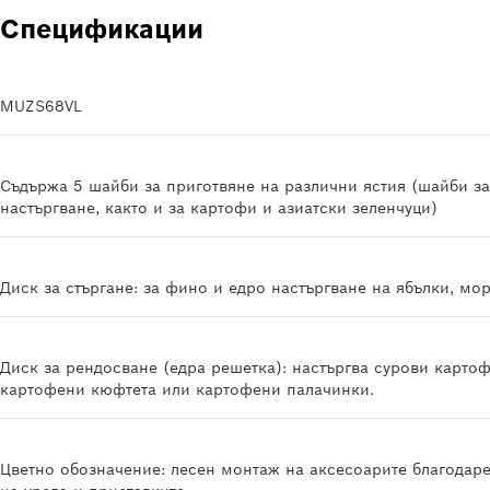
Спецификации
MUZS68VL
Съдържа 5 шайби за приготвяне на различни ястия (шайби за
настъргване, както и за картофи и азиатски зеленчуци)
Диск за стъргане: за фино и едро настъргване на ябълки, мор
Диск за рендосване (едра решетка): настъргва сурови картоф
картофени кюфтета или картофени палачинки.
Цветно обозначение: лесен монтаж на аксесоарите благодар