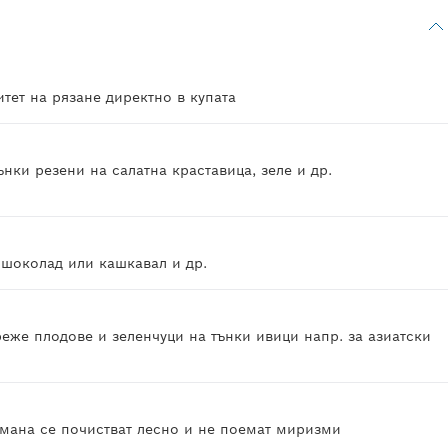
тет на рязане директно в купата
ънки резени на салатна краставица, зеле и др.
 шоколад или кашкавал и др.
реже плодове и зеленчуци на тънки ивици напр. за азиатски
мана се почистват лесно и не поемат миризми