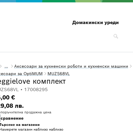
Домакински уреди
...
Аксесоари за кухненски роботи и кухненски машини
сесоари за OptiMUM
MUZS68VL
eggielove комплект
ZS68VL • 17008295
,00 €
9,08 лв.
поръчителна продажна цена
сравнение
Търсене на магазини
Намерете магазин наблизо
наблизо