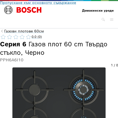
Пропускане към основното съдържание
Домакински уреди
Газови плотове 60см
0.0 (0)
Серия 6
Газов плот 60 cm Твърдо
стъкло, Черно
PPH6A6I10
1
/
0