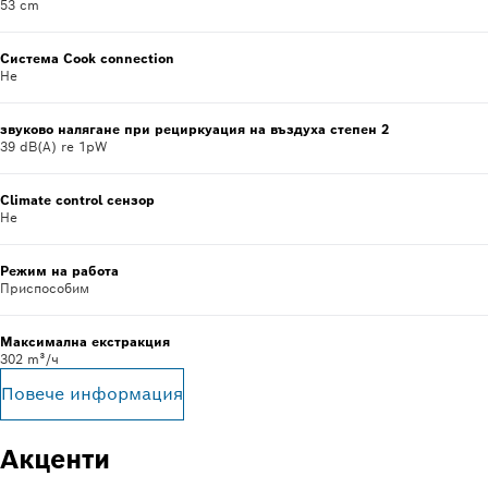
53 cm
Система Cook connection
Не
звуково налягане при рециркуация на въздуха степен 2
39 dB(A) re 1pW
Climate control сензор
Не
Режим на работа
Приспособим
Максимална екстракция
302 m³/ч
Повече информация
Акценти