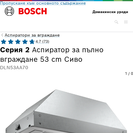
Пропускане към основното съдържание
Домакински уреди
Аспиратори за вграждане
4.7 (73)
Серия 2
Аспиратор за пълно
вграждане 53 cm Сиво
DLN53AA70
1
/
0